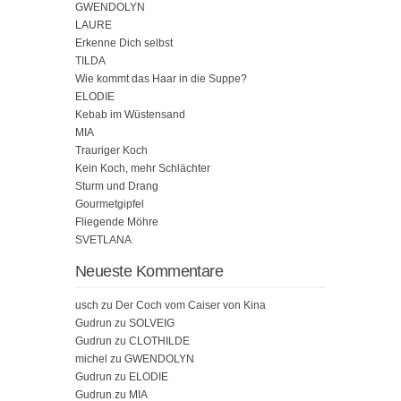
GWENDOLYN
LAURE
Erkenne Dich selbst
TILDA
Wie kommt das Haar in die Suppe?
ELODIE
Kebab im Wüstensand
MIA
Trauriger Koch
Kein Koch, mehr Schlächter
Sturm und Drang
Gourmetgipfel
Fliegende Möhre
SVETLANA
Neueste Kommentare
usch
zu
Der Coch vom Caiser von Kina
Gudrun
zu
SOLVEIG
Gudrun
zu
CLOTHILDE
michel
zu
GWENDOLYN
Gudrun
zu
ELODIE
Gudrun
zu
MIA