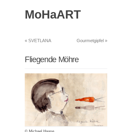
MoHaART
«
SVETLANA
Gourmetgipfel
»
Fliegende Möhre
© Michael Haase