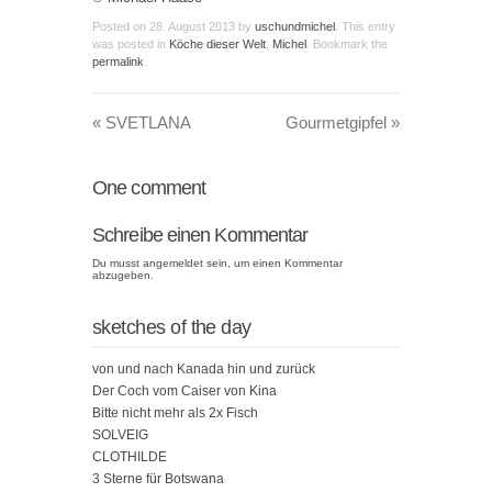
Posted on
28. August 2013
by
uschundmichel
. This entry
was posted in
Köche dieser Welt
,
Michel
. Bookmark the
permalink
.
«
SVETLANA
Gourmetgipfel
»
One
comment
Schreibe einen Kommentar
Du musst
angemeldet
sein, um einen Kommentar
abzugeben.
sketches of the day
von und nach Kanada hin und zurück
Der Coch vom Caiser von Kina
Bitte nicht mehr als 2x Fisch
SOLVEIG
CLOTHILDE
3 Sterne für Botswana