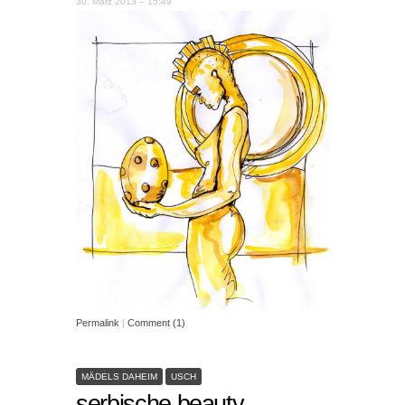
30. März 2013 – 15:49
Permalink
|
Comment (1)
MÄDELS DAHEIM
USCH
serbische beauty