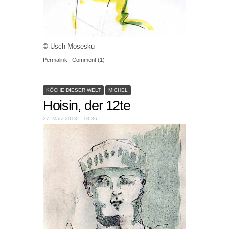
© Usch Mosesku
Permalink
|
Comment (1)
KÖCHE DIESER WELT
MICHEL
Hoisin, der 12te
27. März 2013 – 18:36