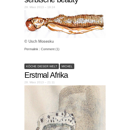
29. März 2013 – 19:24
© Usch Mosesku
Permalink
|
Comment (1)
KÖCHE DIESER WELT
MICHEL
Erstmal Afrika
28. März 2013 – 21:11