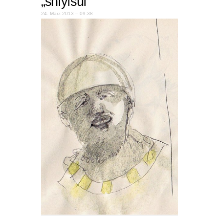
„shíyīsuì“
24. März 2013 – 09:38