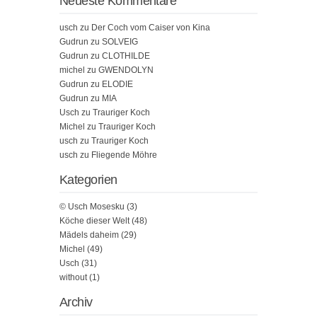
Neueste Kommentare
usch
zu
Der Coch vom Caiser von Kina
Gudrun
zu
SOLVEIG
Gudrun
zu
CLOTHILDE
michel
zu
GWENDOLYN
Gudrun
zu
ELODIE
Gudrun
zu
MIA
Usch
zu
Trauriger Koch
Michel
zu
Trauriger Koch
usch
zu
Trauriger Koch
usch
zu
Fliegende Möhre
Kategorien
© Usch Mosesku
(3)
Köche dieser Welt
(48)
Mädels daheim
(29)
Michel
(49)
Usch
(31)
without
(1)
Archiv