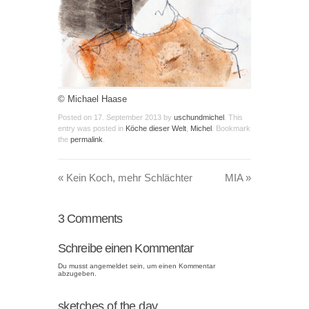
© Michael Haase
Posted on
17. September 2013
by
uschundmichel
. This
entry was posted in
Köche dieser Welt
,
Michel
. Bookmark
the
permalink
.
«
Kein Koch, mehr Schlächter
MIA
»
3
Comments
Schreibe einen Kommentar
Du musst
angemeldet
sein, um einen Kommentar
abzugeben.
sketches of the day