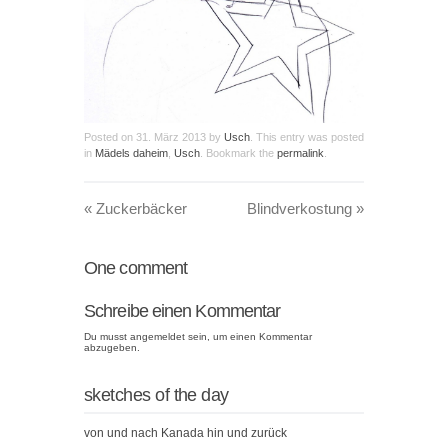
Posted on
31. März 2013
by
Usch
. This entry was posted
in
Mädels daheim
,
Usch
. Bookmark the
permalink
.
«
Zuckerbäcker
Blindverkostung
»
One
comment
Schreibe einen Kommentar
Du musst
angemeldet
sein, um einen Kommentar
abzugeben.
sketches of the day
von und nach Kanada hin und zurück