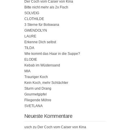
Der Coch vom Caiser von Kina
Bitte nicht mehr als 2x Fisch
SOLVEIG
CLOTHILDE
3 Sterne für Botswana
GWENDOLYN
LAURE
Erkenne Dich selbst
TILDA
Wie kommt das Haar in die Suppe?
ELODIE
Kebab im Wüstensand
MIA
Trauriger Koch
Kein Koch, mehr Schlächter
Sturm und Drang
Gourmetgipfel
Fliegende Möhre
SVETLANA
Neueste Kommentare
usch
zu
Der Coch vom Caiser von Kina