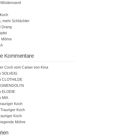
 Wüstensand
 Koch
, mehr Schlächter
d Drang
pfel
e Möhre
NA
te Kommentare
er Coch vom Caiser von Kina
u
SOLVEIG
u
CLOTHILDE
u
GWENDOLYN
u
ELODIE
u
MIA
rauriger Koch
u
Trauriger Koch
rauriger Koch
liegende Möhre
rien