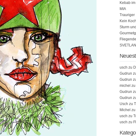
Kebab im
MIA
Trauriger
Kein Koch
Sturm un
Gourmetgi
Fliegend
SVETLA
Neues
usch
zu
D
Gudrun
z
Gudrun
z
michel
z
Gudrun
z
Gudrun
z
Usch
zu
T
Michel
z
usch
zu
T
usch
zu
F
Katego