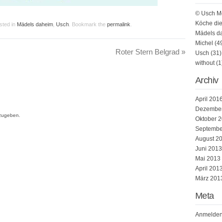
© Usch M
Köche die
sted in
Mädels daheim
,
Usch
. Bookmark the
permalink
.
Mädels d
Michel
(4
Roter Stern Belgrad
»
Usch
(31)
without
(1
Archiv
April 201
Dezembe
zugeben.
Oktober 
Septembe
August 2
Juni 2013
Mai 2013
April 201
März 201
Meta
Anmelde