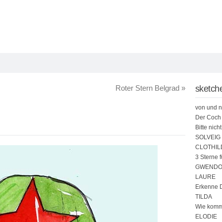
Roter Stern Belgrad
»
sketche
von und n
Der Coch 
Bitte nich
SOLVEIG
CLOTHIL
3 Sterne 
GWENDO
LAURE
Erkenne D
TILDA
Wie kommt
ELODIE