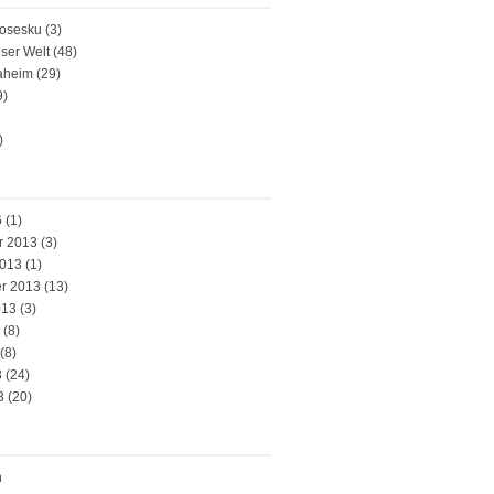
osesku
(3)
ser Welt
(48)
aheim
(29)
9)
)
6
(1)
r 2013
(3)
2013
(1)
r 2013
(13)
013
(3)
(8)
(8)
3
(24)
3
(20)
n