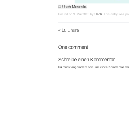
© Usch Mosesku
Posted on
9. Mai 2013
by
Usch
. This entry was po
«
Lt. Uhura
One
comment
Schreibe einen Kommentar
Du musst
angemeldet
sein, um einen Kommentar ab