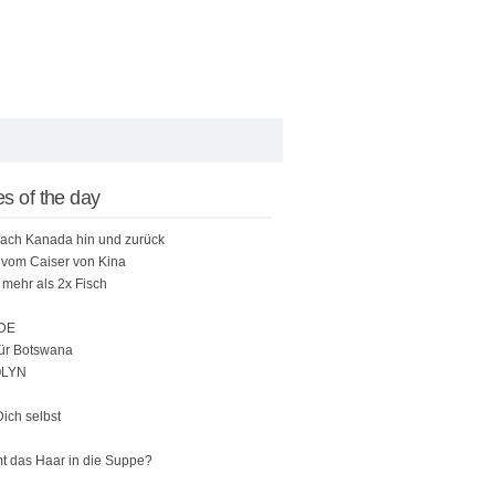
s of the day
ach Kanada hin und zurück
vom Caiser von Kina
t mehr als 2x Fisch
DE
für Botswana
LYN
ich selbst
 das Haar in die Suppe?