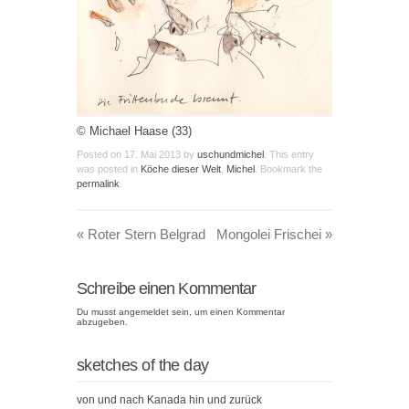
© Michael Haase (33)
Posted on
17. Mai 2013
by
uschundmichel
. This entry
was posted in
Köche dieser Welt
,
Michel
. Bookmark the
permalink
.
«
Roter Stern Belgrad
Mongolei Frischei
»
Schreibe einen Kommentar
Du musst
angemeldet
sein, um einen Kommentar
abzugeben.
sketches of the day
von und nach Kanada hin und zurück